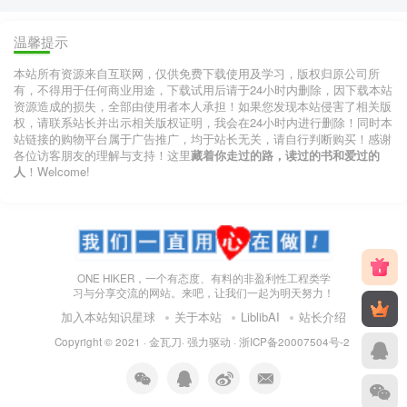
温馨提示
本站所有资源来自互联网，仅供免费下载使用及学习，版权归原公司所
有，不得用于任何商业用途，下载试用后请于24小时内删除，因下载本站
资源造成的损失，全部由使用者本人承担！如果您发现本站侵害了相关版
权，请联系站长并出示相关版权证明，我会在24小时内进行删除！同时本
站链接的购物平台属于广告推广，均于站长无关，请自行判断购买！感谢
各位访客朋友的理解与支持！这里
藏着你走过的路，读过的书和爱过的
人
！Welcome!
ONE HIKER，一个有态度、有料的非盈利性工程类学
习与分享交流的网站。来吧，让我们一起为明天努力！
加入本站知识星球
关于本站
LiblibAI
站长介绍
Copyright © 2021 ·
金瓦刀· 强力驱动
·
浙ICP备20007504号-2