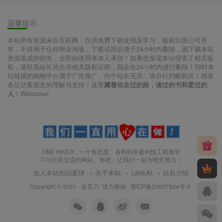
温馨提示
本站所有资源来自互联网，仅供免费下载使用及学习，版权归原公司所
有，不得用于任何商业用途，下载试用后请于24小时内删除，因下载本站
资源造成的损失，全部由使用者本人承担！如果您发现本站侵害了相关版
权，请联系站长并出示相关版权证明，我会在24小时内进行删除！同时本
站链接的购物平台属于广告推广，均于站长无关，请自行判断购买！感谢
各位访客朋友的理解与支持！这里
藏着你走过的路，读过的书和爱过的
人
！Welcome!
ONE HIKER，一个有态度、有料的非盈利性工程类学
习与分享交流的网站。来吧，让我们一起为明天努力！
加入本站知识星球
关于本站
LiblibAI
站长介绍
Copyright © 2021 ·
金瓦刀· 强力驱动
·
浙ICP备20007504号-2