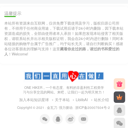
温馨提示
本站所有资源来自互联网，仅供免费下载使用及学习，版权归原公司所
有，不得用于任何商业用途，下载试用后请于24小时内删除，因下载本站
资源造成的损失，全部由使用者本人承担！如果您发现本站侵害了相关版
权，请联系站长并出示相关版权证明，我会在24小时内进行删除！同时本
站链接的购物平台属于广告推广，均于站长无关，请自行判断购买！感谢
各位访客朋友的理解与支持！这里
藏着你走过的路，读过的书和爱过的
人
！Welcome!
ONE HIKER，一个有态度、有料的非盈利性工程类学
习与分享交流的网站。来吧，让我们一起为明天努力！
加入本站知识星球
关于本站
LiblibAI
站长介绍
Copyright © 2021 ·
金瓦刀· 强力驱动
·
浙ICP备20007504号-2