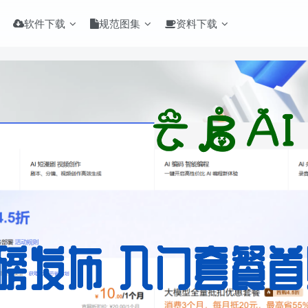
软件下载
规范图集
资料下载