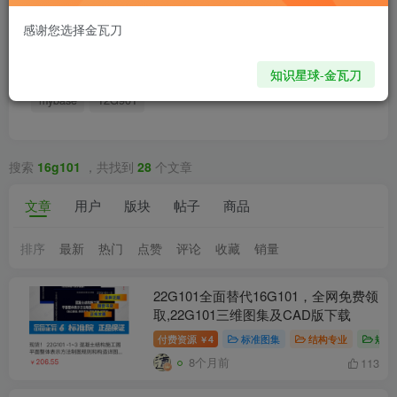
规范
图集
水池
软件
OpenClaw
工程
标准
感谢您选择金瓦刀
混凝土
企业
金瓦刀
装修
混凝土结构
摄影
16g101
字体
考试
三维
建筑工程安全生产
知识星球-金瓦刀
mybase
12G901
搜索
16g101
，共找到
28
个文章
文章
用户
版块
帖子
商品
排序
最新
热门
点赞
评论
收藏
销量
22G101全面替代16G101，全网免费领
取,22G101三维图集及CAD版下载
付费资源
4
标准图集
结构专业
规范
￥
8个月前
113