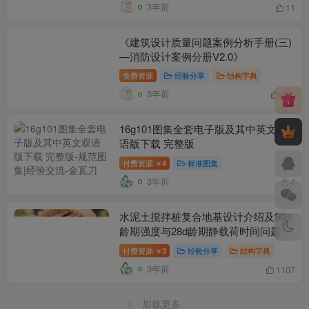
3年前
11
《建筑设计质量问题案例分析手册(三)
—消防设计案例分册V2.0》
免费资源
经验分享
结构字典
3年前
130
16g101图集全套电子版及其中英文双
语版下载 完整版
付费资源
4
标准图集
￥
3年前
4
水泥土搅拌桩复合地基设计介绍及90d
龄期强度与28d龄期静载荷时间问题
付费资源
3
经验分享
结构字典
￥
3年前
1107
加载中...