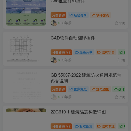
Cad批量打印插件
免费资源
经验分享
软件交流
3年前
110
CAD软件自动翻译插件
付费资源
2
经验分享
结构字典
软件
￥
3年前
79
GB 55037-2022 建筑防火通用规范带
条文说明
免费资源
国家规范
规范图集
设计规
3年前
710
22G610-1 建筑隔震构造详图
付费资源
2
标准图集
结构专业
规范
￥