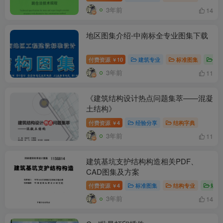
3年前
14
地区图集介绍-中南标全专业图集下载
付费资源
10
建筑专业
标准图集
结
￥
3年前
11
《建筑结构设计热点问题集萃——混凝
土结构》
付费资源
4
经验分享
结构字典
￥
3年前
11
建筑基坑支护结构构造相关PDF、
CAD图集及方案
付费资源
4
标准图集
结构专业
规范
￥
3年前
14