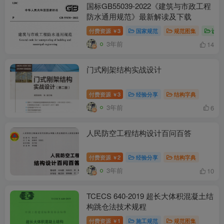
国标GB55039-2022《建筑与市政工程
防水通用规范》最新解读及下载
付费资源
3
国家规范
规范图集
设计
￥
3年前
14
门式刚架结构实战设计
付费资源
3
经验分享
结构字典
￥
3年前
6
人民防空工程结构设计百问百答
付费资源
2
经验分享
结构字典
￥
3年前
10
TCECS 640-2019 超长大体积混凝土结
构跳仓法技术规程
付费资源
1
施工规范
规范图集
￥