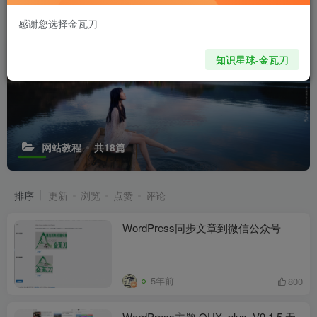
感谢您选择金瓦刀
知识星球-金瓦刀
网站教程
共18篇
排序
更新
浏览
点赞
评论
WordPress同步文章到微信公众号
5年前
800
WordPress主题 QUX_plus_V9.1.5 无