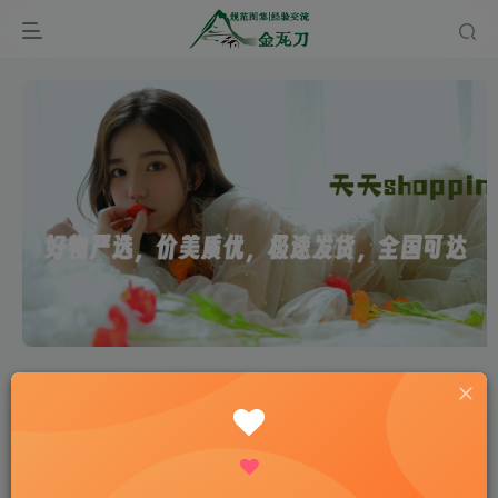
首页
规范图集
标准图集
结构专业
正文
湿陷性相关的规范规程图集汇总下载
onehiker
关注
私信
看见你可爱的笑容绝对是我一天中最美好的事