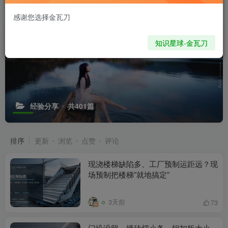
感谢您选择金瓦刀
知识星球-金瓦刀
经验分享
共401篇
排序
更新
浏览
点赞
评论
现浇楼梯缺陷多、工厂预制运距远？现
场预制把楼梯”就地搞定”
3天前
73
门垛没留、墙砖切小条、铝扣板大小