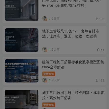
头？深化图先把”坑”全排掉
3天前
102
地下室管线又”打架”？一套综合排布
法，让净高、返工、验收一次过关
3天前
64
建筑工程施工质量标准化数字模型图集
2024全章解读
免费资源
7天前
129
施工常用数据手册｜精准测算・成本管
控・高效施工必备
免费资源