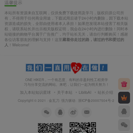
温馨提示
本站所有资源来自互联网，仅供免费下载使用及学习，版权归原公司所
有，不得用于任何商业用途，下载试用后请于24小时内删除，因下载本站
资源造成的损失，全部由使用者本人承担！如果您发现本站侵害了相关版
权，请联系站长并出示相关版权证明，我会在24小时内进行删除！同时本
站链接的购物平台属于广告推广，均于站长无关，请自行判断购买！感谢
各位访客朋友的理解与支持！这里
藏着你走过的路，读过的书和爱过的
人
！Welcome!
ONE HIKER，一个有态度、有料的非盈利性工程类学
习与分享交流的网站。来吧，让我们一起为明天努力！
加入本站知识星球
关于本站
LiblibAI
站长介绍
Copyright © 2021 ·
金瓦刀· 强力驱动
·
浙ICP备20007504号-2