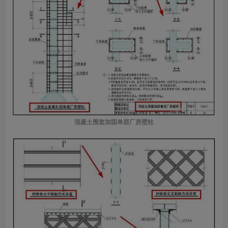
混凝土围套加固单层厂房壁柱