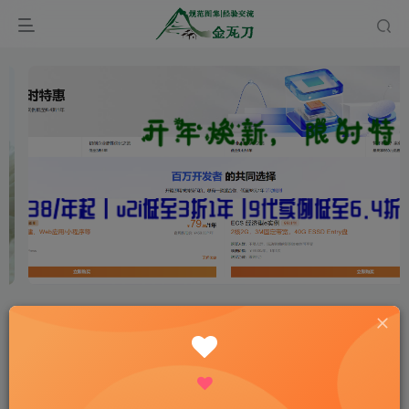
首页
规范图集
标准图集
正文
15G611砖混结构加固与修复
onehiker.com
关注
私信
不要延迟任何可以给你的生活带来欢笑与快乐的事情