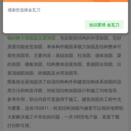
3807
89
感谢您选择金瓦刀
内容简介
知识星球-金瓦刀
《15G611砖混结构加固与修复》
适用于砖混结构房屋及构筑
物的静力加固及抗震加固
，包括裂损结构的补强加固、完好
房屋功能改造加固、单体构件截面承载力加固及结构整体可
靠性加固等。主要内容：基础加固、柱加固、墙体加固、梁
的加固、楼板加固、结构整体连接加固、悬挑阳台加固、出
屋顶烟囱加固、砖烟囱及水塔加固等。
图集较全面地提供了砖混结构构件和建筑结构体系加固的适
用方法和构造详图，对砖混结构加固设计和施工均有指导、
参考作用，部分内容可直接用于施工。建筑加固在工程中尤
为重要，这份15G611：砖混结构加固与修复可以很好地帮助
大家解决施工中存在的问题，一共183页电子版，直接下载
打印即可用。