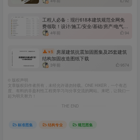
4年前
92
工程人必备：现行618本建筑规范全网免
费领取！设计/施工/安全/基础/房产/电气/
给排水/环境分类整理！
4年前
94
房屋建筑抗震加固图集及25套建筑
5
￥
结构加固改造图纸下载
3年前
9574
©
版权声明
文章版权归作者所有，未经允许请勿转载。ONE HIKER，一个有态
度、有料的非盈利性工程类学习与分享交流的网站。来吧，让我们一
起为明天努力！
THE END
标准图集
结构专业
规范图集