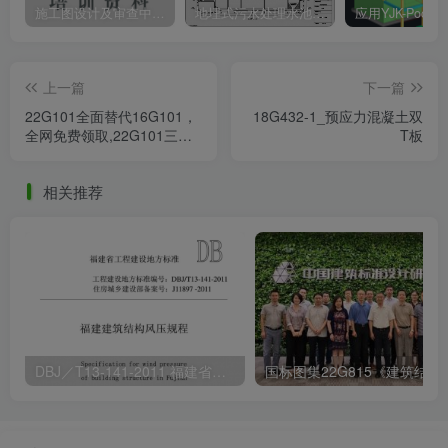
施工图设计及审查中强条与常见问题解析
地埋式污水处理水池结构设计思路及免费各类水池相关设计资料下载
上一篇
下一篇
22G101全面替代16G101，
18G432-1_预应力混凝土双
全网免费领取,22G101三维
T板
图集及CAD版下载
相关推荐
DBJ／T13-141-2011 福建省建筑结构风压规程下载及不同气候下海峡两岸建筑抗风标准之基本风速比较
国标图集22G815《建筑结构抗浮锚杆》下载及国标图