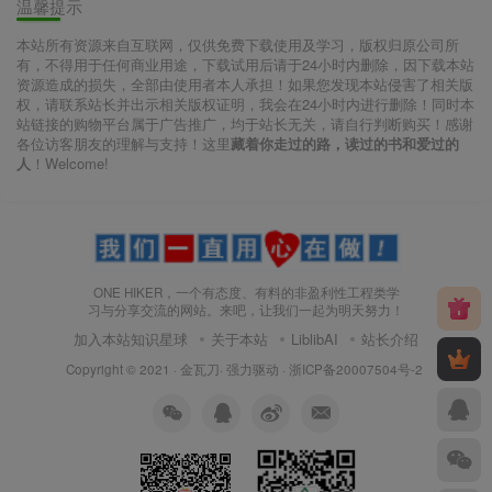
温馨提示
本站所有资源来自互联网，仅供免费下载使用及学习，版权归原公司所
有，不得用于任何商业用途，下载试用后请于24小时内删除，因下载本站
资源造成的损失，全部由使用者本人承担！如果您发现本站侵害了相关版
权，请联系站长并出示相关版权证明，我会在24小时内进行删除！同时本
站链接的购物平台属于广告推广，均于站长无关，请自行判断购买！感谢
各位访客朋友的理解与支持！这里
藏着你走过的路，读过的书和爱过的
人
！Welcome!
ONE HIKER，一个有态度、有料的非盈利性工程类学
习与分享交流的网站。来吧，让我们一起为明天努力！
加入本站知识星球
关于本站
LiblibAI
站长介绍
Copyright © 2021 ·
金瓦刀· 强力驱动
·
浙ICP备20007504号-2