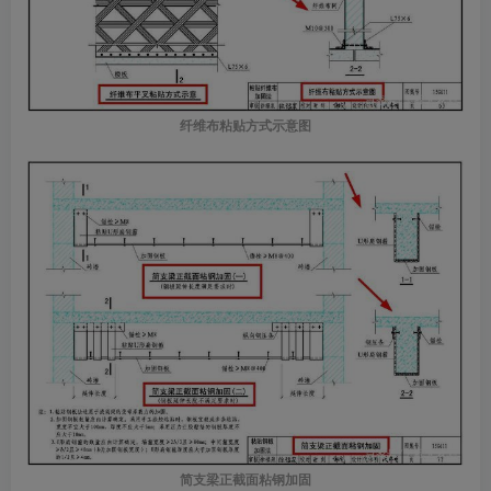
纤维布粘贴方式示意图
简支梁正截面粘钢加固