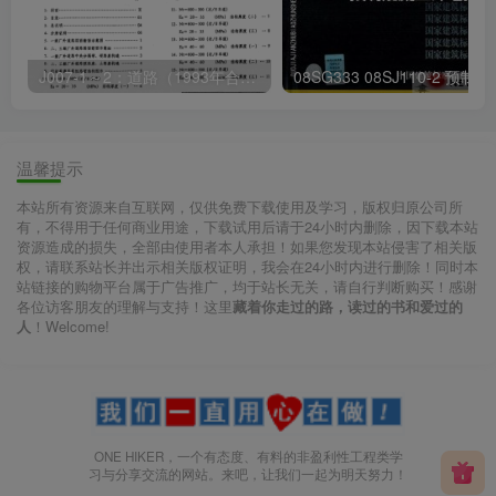
J007-1～2：道路（1993年合订本）
08SG333
温馨提示
本站所有资源来自互联网，仅供免费下载使用及学习，版权归原公司所
有，不得用于任何商业用途，下载试用后请于24小时内删除，因下载本站
资源造成的损失，全部由使用者本人承担！如果您发现本站侵害了相关版
权，请联系站长并出示相关版权证明，我会在24小时内进行删除！同时本
站链接的购物平台属于广告推广，均于站长无关，请自行判断购买！感谢
各位访客朋友的理解与支持！这里
藏着你走过的路，读过的书和爱过的
人
！Welcome!
ONE HIKER，一个有态度、有料的非盈利性工程类学
习与分享交流的网站。来吧，让我们一起为明天努力！