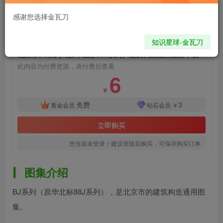
onehiker.com
关注
私信
无论你在什么时候开始，重要的是开始之后就不要停止
感谢您选择金瓦刀
3286
707
付费资源
知识星球-金瓦刀
北京市BJ系列（原华北标88J系列）建筑构造通用图集下载
此内容为付费资源，请付费后查看
6
￥
免费
3
黄金会员
钻石会员
￥
立即购买
您当前未登录！建议登陆后购买，可保存购买订单
图集介绍
BJ系列（原华北标88J系列），是北京市的建筑构造通用图
集。