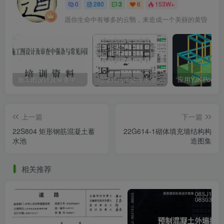
0
280
3
6
153W+
愿你生命中有够多的云翳，来造成一个美丽的黄昏
施工图设计及审查中强条与常见问题解析
地埋式污水处理水池结构设计思路及免费各类水池相关设计资料下载
上一篇
下一篇
22S804 矩形钢筋混凝土蓄
22G614-1砌体填充墙结构构
水池
造图集
相关推荐