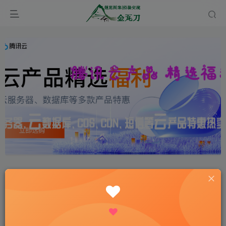
首页
经验分享
AI应用
正文
从零开始玩转OpenClaw：最全面的中文教程
onehiker.com
关注
私信
不要急着说别无选择，也许、下个路口就会遇见希望