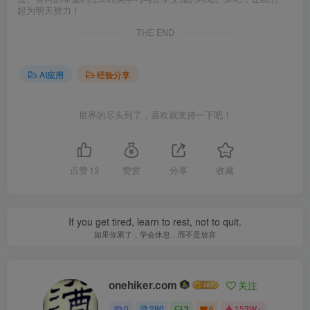
起为明天努力！
THE END
AI应用
经验分享
世界的尽头到了，喜欢就支持一下吧！
点赞
13
赞赏
分享
收藏
If you get tired, learn to rest, not to quit.
如果你累了，学会休息，而不是放弃
onehiker.com
关注
0
280
3
6
153W+