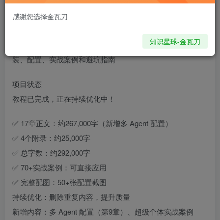
3880
13
感谢您选择金瓦刀
Awesome OpenClaw Tutorial
知识星球-金瓦刀
从零开始打造你的AI工作助手：最全面的中文教程，涵盖安
装、配置、实战案例和避坑指南
项目状态
教程已完成，正在持续优化中！
✅ 17章正文：约267,000字（新增多 Agent 配置）
✅ 4个附录：约25,000字
✅ 总字数：约292,000字
✅ 70+实战案例：可直接应用
✅ 完整配图：50+张配置截图
持续优化：删除重复内容，提升质量
新增内容：多 Agent 配置（第9章）、超级个体实战案例