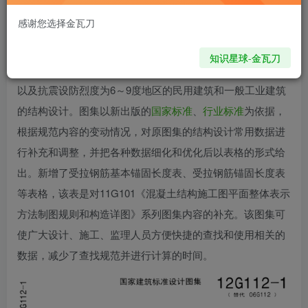
1842
0
感谢您选择金瓦刀
图集摘要
知识星球-金瓦刀
12G112-1《建筑结构设计常用数据国标图集适用于非地震区
以及抗震设防烈度为6～9度地区的民用建筑和一般工业建筑
的结构设计。图集以新出版的
国家标准
、
行业标准
为依据，
根据规范内容的变动情况，对原图集的结构设计常用数据进
行补充和调整，并把各种数据细化和优化后以表格的形式给
出。新增了受拉钢筋基本锚固长度表、受拉钢筋锚固长度表
等表格，该表是对11G101《混凝土结构施工图平面整体表示
方法制图规则和构造详图》系列图集内容的补充。该图集可
使广大设计、施工、监理人员方便快捷的查找和使用相关的
数据，减少了查找规范并进行计算的时间。