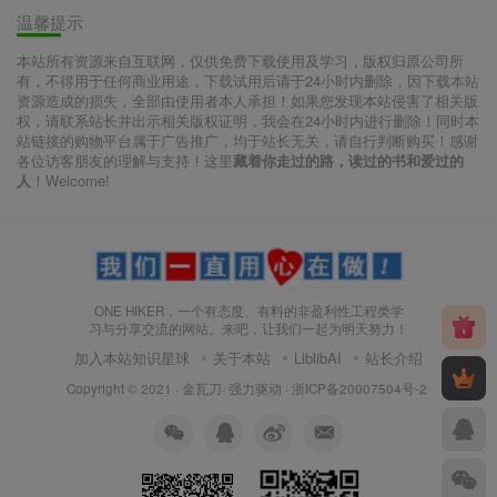
温馨提示
本站所有资源来自互联网，仅供免费下载使用及学习，版权归原公司所
有，不得用于任何商业用途，下载试用后请于24小时内删除，因下载本站
资源造成的损失，全部由使用者本人承担！如果您发现本站侵害了相关版
权，请联系站长并出示相关版权证明，我会在24小时内进行删除！同时本
站链接的购物平台属于广告推广，均于站长无关，请自行判断购买！感谢
各位访客朋友的理解与支持！这里
藏着你走过的路，读过的书和爱过的
人
！Welcome!
ONE HIKER，一个有态度、有料的非盈利性工程类学
习与分享交流的网站。来吧，让我们一起为明天努力！
加入本站知识星球
关于本站
LiblibAI
站长介绍
Copyright © 2021 ·
金瓦刀· 强力驱动
·
浙ICP备20007504号-2