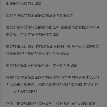
加箍筋的承载力值B22
梁的单侧纵向构造钢筋面积及参考配筋B23
框架梁纵向受拉钢筋的最小配筋率 箍筋最小面积配筋率B24
框架梁、框架柱箍筋构造要求B25
框架柱轴压比限值 柱端箍筋加密区最小配箍特征值B26框架
柱箍筋加密区箍筋的最小体积配箍率B27
框支柱箍筋加密区箍筋的最小体积配箍率B29
铰接排架柱箍筋加密区的构造要求 剪力墙的构造要求B30剪
力墙约束边缘构件、构造边缘构件的配筋要求B31连梁的最
小、最大配筋率B32
钢筋、钢铰线和钢丝公称直径、公称截面面积及理论重量