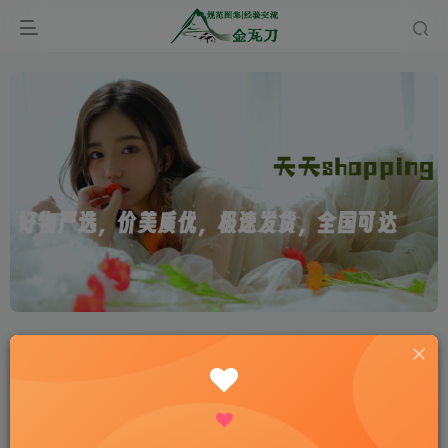
首页
规范图集
标准图集
建筑专业
正文
12G112-1建筑结构设计常用数据图集
onehiker
关注
私信
把活着的每一天看作生命的最后一天