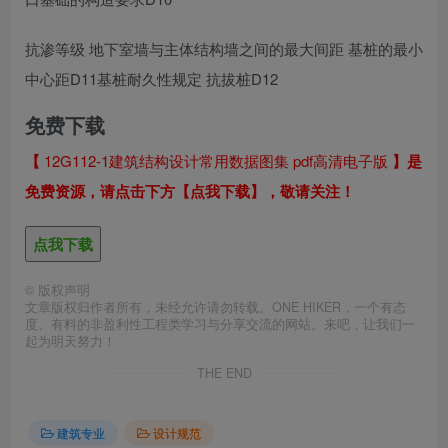
抗渗等级 地下室墙与主体结构墙之间的最大间距 基桩的最小
中心距D11基桩耐久性规定 抗拔桩D12
免费下载
【
12G112-1建筑结构设计常用数据图集 pdf高清电子版
】是
免费资源，请点击下方【点我下载】，敬请关注！
点我下载
©
版权声明
文章版权归作者所有，未经允许请勿转载。ONE HIKER，一个有态
度、有料的非盈利性工程类学习与分享交流的网站。来吧，让我们一
起为明天努力！
THE END
建筑专业
设计规范