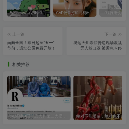
Windows7（WIN10）系统提示非正版或不是VL版怎么激活
CAD批量打印（易出图）
上一篇
下一篇
面向全国！即日起至“五一”
奥运火炬希腊传递现场混乱
节前，遗址公园免费开放！
无人戴口罩 被紧急叫停
相关推荐
为感谢中国，意大利第二大报做出了“特别之举”——
绝