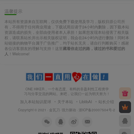
温馨提示
本站所有资源来自互联网，仅供免费下载使用及学习，版权归原公司所
有，不得用于任何商业用途，下载试用后请于24小时内删除，因下载本站
资源造成的损失，全部由使用者本人承担！如果您发现本站侵害了相关版
权，请联系站长并出示相关版权证明，我会在24小时内进行删除！同时本
站链接的购物平台属于广告推广，均于站长无关，请自行判断购买！感谢
各位访客朋友的理解与支持！这里
藏着你走过的路，读过的书和爱过的
人
！Welcome!
ONE HIKER，一个有态度、有料的非盈利性工程类学
习与分享交流的网站。来吧，让我们一起为明天努力！
加入本站知识星球
关于本站
LiblibAI
站长介绍
Copyright © 2021 ·
金瓦刀· 强力驱动
·
浙ICP备20007504号-2