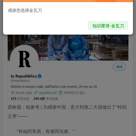
zjeenet
关注
私信
世界上对勇气的最大考验是忍受失败而不丧失信心
感谢您选择金瓦刀
494
0
知识星球-金瓦刀
原标题：锐参考 | 为感谢中国，意大利第二大报做出了“特别
之举”——
“有福同享易，有难同当难。”