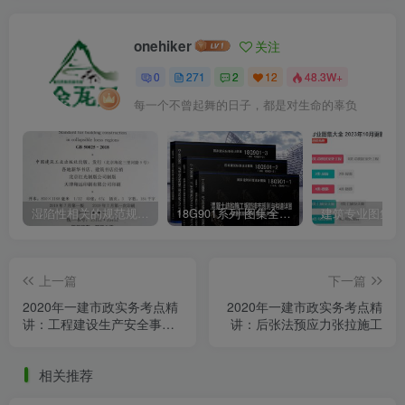
onehiker
关注
0
271
2
12
48.3W+
每一个不曾起舞的日子，都是对生命的辜负
湿陷性相关的规范规程图集汇总下载
18G901系列 图集全套电子版下载 完整版
上一篇
下一篇
2020年一建市政实务考点精
2020年一建市政实务考点精
讲：工程建设生产安全事故
讲：后张法预应力张拉施工
处理的有关规定
相关推荐