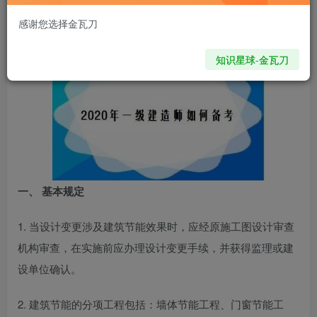
onehiker
关注
私信
我们人生中最大的懒惰，就是当我们明知自己拥有作出选择的能力，却不去主动改变而是放任它的生活态度
感谢您选择金瓦刀
407
0
知识星球-金瓦刀
一、 基本规定
1. 当设计变更涉及建筑节能效果时，应经原施工图设计审查
机构审查，在实施前应办理设计变更手续，并获得监理或建
设单位确认。
2. 建筑节能的分项工程包括：墙体节能工程、门窗节能工