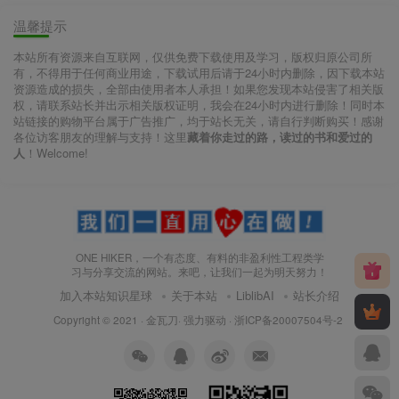
温馨提示
本站所有资源来自互联网，仅供免费下载使用及学习，版权归原公司所
有，不得用于任何商业用途，下载试用后请于24小时内删除，因下载本站
资源造成的损失，全部由使用者本人承担！如果您发现本站侵害了相关版
权，请联系站长并出示相关版权证明，我会在24小时内进行删除！同时本
站链接的购物平台属于广告推广，均于站长无关，请自行判断购买！感谢
各位访客朋友的理解与支持！这里
藏着你走过的路，读过的书和爱过的
人
！Welcome!
ONE HIKER，一个有态度、有料的非盈利性工程类学
习与分享交流的网站。来吧，让我们一起为明天努力！
加入本站知识星球
关于本站
LiblibAI
站长介绍
Copyright © 2021 ·
金瓦刀· 强力驱动
·
浙ICP备20007504号-2