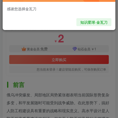
168
10
感谢您选择金瓦刀
付费资源
已售 2
知识星球-金瓦刀
人民防空工程结构设计百问百答
此内容为付费资源，请付费后查看
2
￥
免费
1
黄金会员
钻石会员
￥
立即购买
您当前未登录！建议登陆后购买，可保存购买订单
前言
俄乌冲突爆发、局部地区局势紧张都表明当前国际形势复杂
多变，和平发展随时可能受到战争威胁。在此形势下，搞好
人防工程建设具有重要的战略和现实意义。高水平设计是人