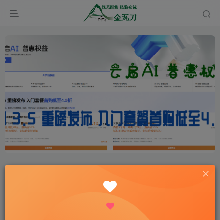
首页
经验分享
施工现场
正文
这本土建审计书火了！28 大章节 + 案例分析，解
决 90% 造价难题