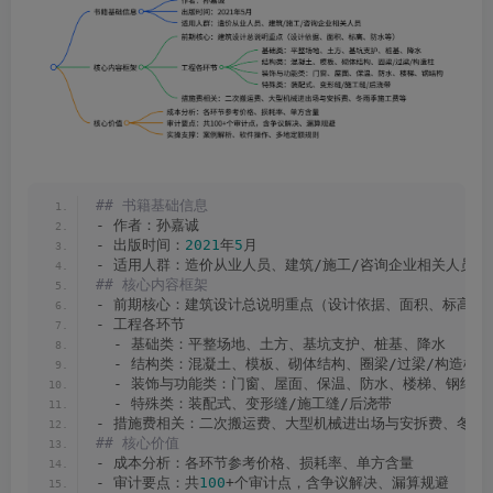
## 书籍基础信息
- 作者：孙嘉诚
- 出版时间：
2021
年
5
月
- 适用人群：造价从业人员、建筑/施工/咨询企业相关人员
## 核心内容框架
- 前期核心：建筑设计总说明重点（设计依据、面积、标高、
- 工程各环节
  - 基础类：平整场地、土方、基坑支护、桩基、降水
  - 结构类：混凝土、模板、砌体结构、圈梁/过梁/构造柱
  - 装饰与功能类：门窗、屋面、保温、防水、楼梯、钢结构
  - 特殊类：装配式、变形缝/施工缝/后浇带
- 措施费相关：二次搬运费、大型机械进出场与安拆费、冬雨
## 核心价值
- 成本分析：各环节参考价格、损耗率、单方含量
- 审计要点：共
100
+个审计点，含争议解决、漏算规避