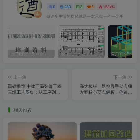
0
280
3
6
153W+
做许多事情的捷径就是一次只做一件一件事
施工图设计及审查中强条与常见问题解析
地埋式污水处理水池结构设计思路及免费各类水池相关设计资料下载
上一篇
下一篇
重磅推荐|中建五局装饰工程
高大模板、悬挑脚手架专项
三维工艺图集：从工序到节
方案核心要点解析，你都知
点全解析
道吗？
相关推荐