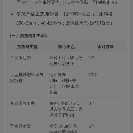
元/㎡），2个审计要点（PC构件类型、预制率定义）
变形缝/施工缝/后浇带：12个审计要点（止水钢板
350×3mm，40-42元/m；后浇带用无收缩混凝土）
（三）措施费相关审计
措施费类型
核心要点
审计数量
二次搬运费
外购土可计取，场
4个
地狭小需签证
大型机械进出场与
运距按25-
12个
安拆费
30km（地区差
异），含解体/组
装费
冬雨季施工费
室外日均温≤5℃
3个
进入冬季施工，含
保温/防雨措施
垂直运输费
檐高>3.6m计取，
5个
按建筑面积核算