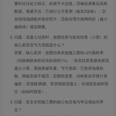
量时坑洼处少踩点、斜坡不卡边线；③修改测量后高程
数据。规避方法：①进行土方复测（核实Z坐标）；②
加强现场踏勘并留存照片；③按合理方格网间距（越小
越精准）规划测量。
问题：混凝土结算时，按图结算与按实结算（小票）的
核心差异及亏方原因是什么？
答案：核心差异：按图结算依据施工图纸+2%预耗率
（扣除钢筋体积后实际损耗1%）；按实结算直接依据混
凝土小票，需抽查罐车量。亏方原因：①垫层地基松
散、模板安装不规范；②图纸变更、结构复杂导致计算
偏差；③涨模/跑模、泵管残留混凝土；④浇筑至临时部
位（如临时路面）。
问题：安全文明施工费的核心包含项与争议项如何界
定？