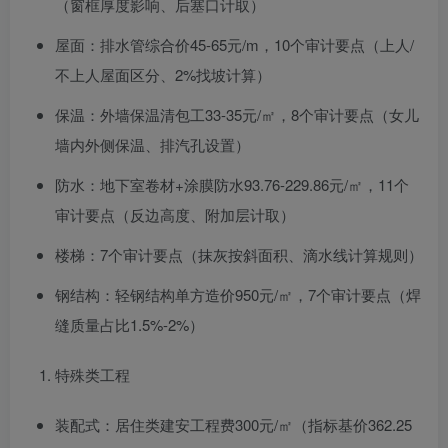
（窗框厚度影响、后塞口计取）
屋面：排水管综合价45-65元/m，10个审计要点（上人/
不上人屋面区分、2%找坡计算）
保温：外墙保温清包工33-35元/㎡，8个审计要点（女儿
墙内外侧保温、排汽孔设置）
防水：地下室卷材+涂膜防水93.76-229.86元/㎡，11个
审计要点（反边高度、附加层计取）
楼梯：7个审计要点（抹灰按斜面积、滴水线计算规则）
钢结构：轻钢结构单方造价950元/㎡，7个审计要点（焊
缝质量占比1.5%-2%）
特殊类工程
装配式：居住类建安工程费300元/㎡（指标基价362.25