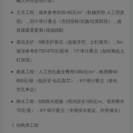
械大开挖是否计取）
土方工程：成本参考价20-45元/m³（机械开挖-人工挖淤
泥），23个审计要点（含招投标/实施/结算阶段），虚
算规避需复测+现场踏勘
基坑支护：9类支护形式（放坡开挖、土钉墙等），5m
坡深参考价730-970元/延米，7个审计要点（如转角处土
钉加强）
桩基工程：人工挖孔桩全费用1380元/m³，检测费40-
800元/根（低应变-钻孔取芯），9个审计要点（桩长、
空孔争议）
降水工程：6类降水措施（明沟排水195元/m、管井降水
70元/座），6个审计要点（专项排水签证、封井做法）
结构类工程