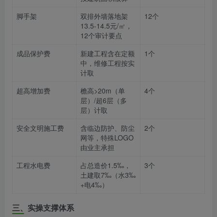
脚手架
双排外墙落地架
12个
13.5-14.5元/㎡，
12个审计要点
成品保护费
新建工程含在定额
1个
中，维修工程按实
计取
超高增加费
檐高>20m（单
4个
层）/超6层（多
层）计取
安全文明施工费
含临边防护、防尘
2个
网等，特殊LOGO
由业主承担
工程水电费
占总造价1.5‰，
3个
土建取7‰（水3‰
+电4‰）
三、实操支撑体系