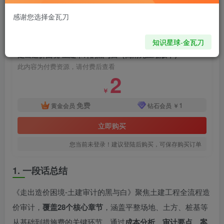
onehiker.com
关注
私信
没谁瞧不起你，因为别人根本就没瞧你，大家都很忙的
感谢您选择金瓦刀
3957
111
付费资源
知识星球-金瓦刀
走出造价困境-土建审计的黑与白（高清无压缩版本）
此内容为付费资源，请付费后查看
2
￥
免费
1
黄金会员
钻石会员
￥
立即购买
您当前未登录！建议登陆后购买，可保存购买订单
1. 一段话总结
《走出造价困境-土建审计的黑与白》聚焦土建工程全流程造
价审计，
覆盖28个核心章节
，涵盖平整场地、土方、桩基等
从基础到措施费的关键环节，通过
成本分析、审计要点、案