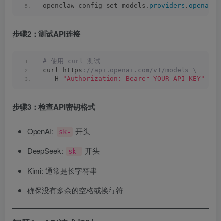
openclaw config set models.
providers
.
openai
.
a
步骤2：测试API连接
# 使用 curl 测试
curl https
://api.openai.com/v1/models \
  -H 
"Authorization: Bearer YOUR_API_KEY"
步骤3：检查API密钥格式
OpenAI:
开头
sk-
DeepSeek:
开头
sk-
Kimi: 通常是长字符串
确保没有多余的空格或换行符