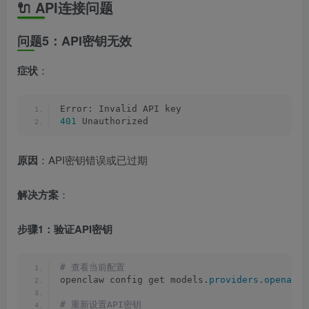
🔌 API连接问题
问题5：API密钥无效
症状
：
Error: Invalid API key
401
 Unauthorized
原因
：API密钥错误或已过期
解决方案
：
步骤1：验证API密钥
# 查看当前配置
openclaw config get models.
providers
.
openai
.
a
# 重新设置API密钥