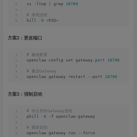
ss -ltnp 
|
 grep 
18789
# 杀死进程
kill 
-9
<
PID
>
方案2：更改端口
# 修改配置
openclaw config set gateway.
port
18790
# 重启Gateway
openclaw gateway restart --port 
18790
方案3：强制启动
# 停止所有Gateway进程
pkill 
-9
 -f openclaw-gateway
# 重新启动
openclaw gateway run --force