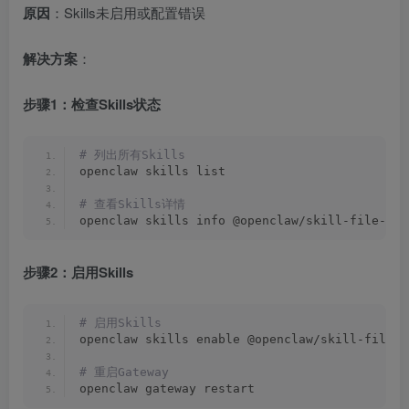
原因
：Skills未启用或配置错误
解决方案
：
步骤1：检查Skills状态
# 列出所有Skills
openclaw skills list
# 查看Skills详情
openclaw skills info @openclaw/skill-file-sea
步骤2：启用Skills
# 启用Skills
openclaw skills enable @openclaw/skill-file-s
# 重启Gateway
openclaw gateway restart