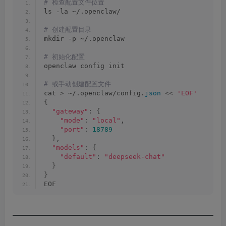
# 检查配置文件位置
ls -la ~/.openclaw/
# 创建配置目录
mkdir -p ~/.openclaw
# 初始化配置
openclaw config init
# 或手动创建配置文件
cat 
>
 ~/.openclaw/config.
json
<<
'EOF'
{
"gateway"
: 
{
"mode"
: 
"local"
,
"port"
: 
18789
}
,
"models"
: 
{
"default"
: 
"deepseek-chat"
}
}
EOF