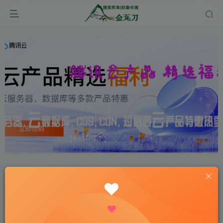
首页
经验分享
AI应用
正文
附录E：常见问题-OpenClaw常见问题速查
onehiker.com
关注
私信
不论生活如何复杂，总要保持自己的那一份优雅