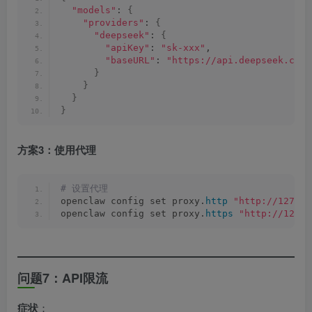
"models"
: 
{
"providers"
: 
{
"deepseek"
: 
{
"apiKey"
: 
"sk-xxx"
,
"baseURL"
: 
"https://api.deepseek.com"
}
}
}
}
方案3：使用代理
# 设置代理
openclaw config set proxy.
http
"http://127.0.
openclaw config set proxy.
https
"http://127.0
问题7：API限流
症状
：