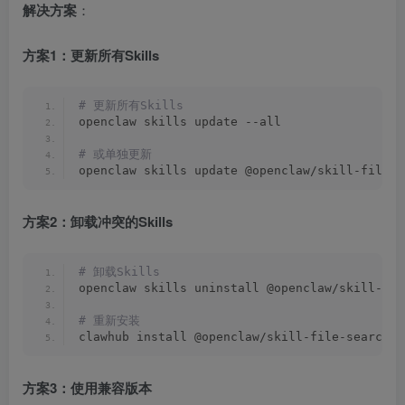
解决方案
：
方案1：更新所有Skills
# 更新所有Skills
openclaw skills update --all
# 或单独更新
openclaw skills update @openclaw/skill-file-s
方案2：卸载冲突的Skills
# 卸载Skills
openclaw skills uninstall @openclaw/skill-old
# 重新安装
clawhub install @openclaw/skill-file-search@l
方案3：使用兼容版本