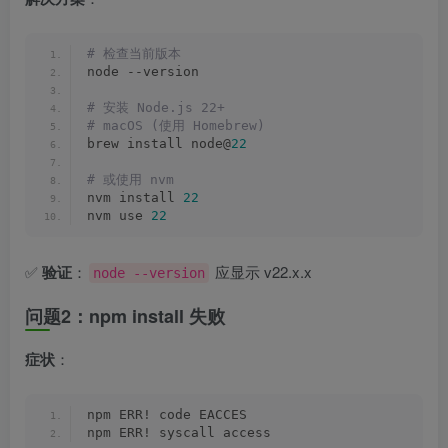
# 检查当前版本
node --version
# 安装 Node.js 22+
# macOS (使用 Homebrew)
brew install node@
22
# 或使用 nvm
nvm install 
22
nvm use 
22
✅
验证
：
应显示 v22.x.x
node --version
问题2：npm install 失败
症状
：
npm ERR! code EACCES
npm ERR! syscall access