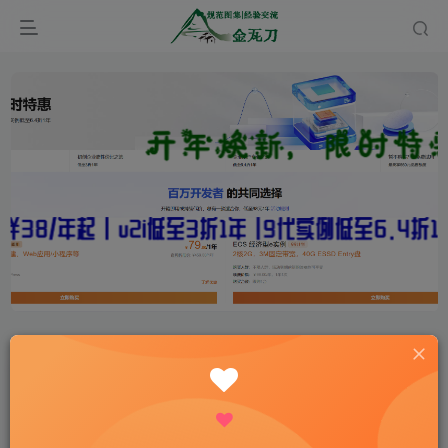
首页
规范图集
国家规范
设计规范
正文
四川省抗震设防超限高层建筑工程界定标准2014
版