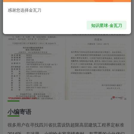
onehiker
关注
私信
不要去想那些阻碍你的事，尤其是那些自己想象出来的事
感谢您选择金瓦刀
685
0
知识星球-金瓦刀
小编寄语
很多用户在寻找四川省抗震设防超限高层建筑工程界定标准
2014版，在这里，小编给大家亲情奉献，有需要的小伙伴们