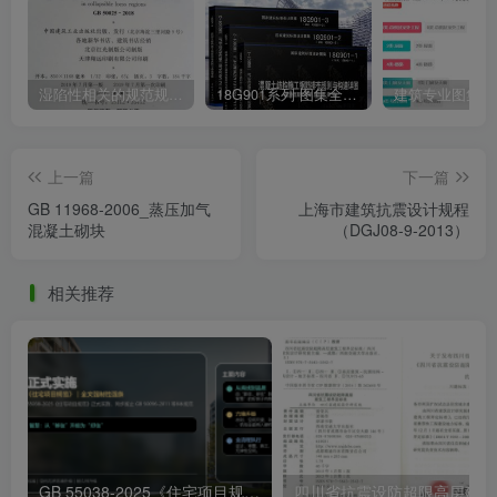
湿陷性相关的规范规程图集汇总下载
18G901系列 图集全套电子版下载 完整版
上一篇
下一篇
GB 11968-2006_蒸压加气
上海市建筑抗震设计规程
混凝土砌块
（DGJ08-9-2013）
相关推荐
GB 55038-2025《住宅项目规范》新旧规差异解读及免费下载
四