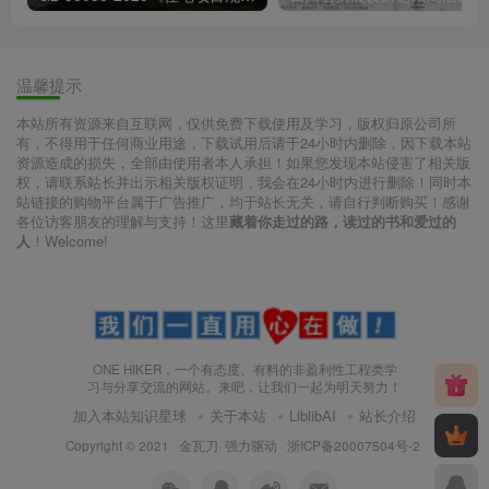
温馨提示
本站所有资源来自互联网，仅供免费下载使用及学习，版权归原公司所
有，不得用于任何商业用途，下载试用后请于24小时内删除，因下载本站
资源造成的损失，全部由使用者本人承担！如果您发现本站侵害了相关版
权，请联系站长并出示相关版权证明，我会在24小时内进行删除！同时本
站链接的购物平台属于广告推广，均于站长无关，请自行判断购买！感谢
各位访客朋友的理解与支持！这里
藏着你走过的路，读过的书和爱过的
人
！Welcome!
ONE HIKER，一个有态度、有料的非盈利性工程类学
习与分享交流的网站。来吧，让我们一起为明天努力！
加入本站知识星球
关于本站
LiblibAI
站长介绍
Copyright © 2021 ·
金瓦刀· 强力驱动
·
浙ICP备20007504号-2