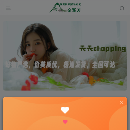
首页
经验分享
结构字典
正文
抗震设防烈度6度时，乙、丙、丁类建筑可不进行
地震作用计算（节选自朱总抗震书）