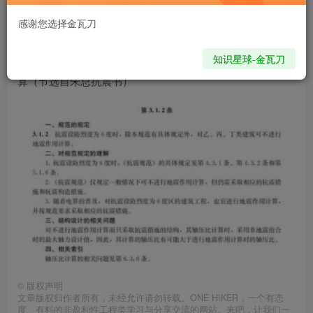
onehiker
关注
私信
很多人一开始为了梦想而忙，后来忙得忘了梦想
感谢您选择金瓦刀
659
0
知识星球-金瓦刀
抗震设防烈度6度时，乙、丙、丁类建筑可不进行地震作用计
算（节选自朱总抗震书）
©
版权声明
文章版权归作者所有，未经允许请勿转载。ONE HIKER，一个有态
度、有料的非盈利性工程类学习与分享交流的网站。来吧，让我们一