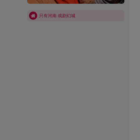
如何看待陈行甲离职
只有河南·戏剧幻城