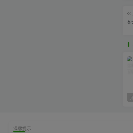
某
温馨提示