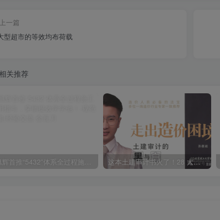
上一篇
大型超市的等效均布荷载
相关推荐
旭辉首推“5432”体系全过程施工应用指引，穿插提效学学他！
这本土建审计书火了！28 大章节 + 案例分析，解决 90% 造价难题