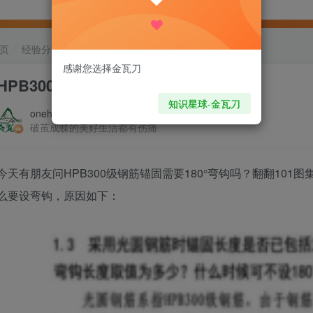
页
经验分享
正文
感谢您选择金瓦刀
HPB300级钢筋锚固需要180°弯钩
知识星球-金瓦刀
onehiker
破茧成蝶的美好生活都有伤痛
今天有朋友问HPB300级钢筋锚固需要180°弯钩吗？翻翻10
么要设弯钩，原因如下：