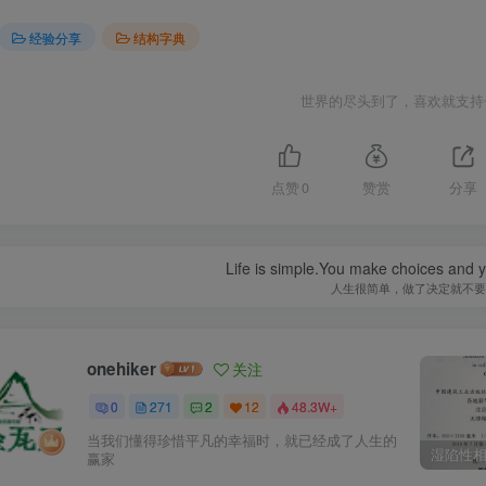
经验分享
结构字典
世界的尽头到了，喜欢就支持
点赞
0
赞赏
分享
Life is simple.You make choices and y
人生很简单，做了决定就不要
onehiker
关注
0
271
2
12
48.3W+
当我们懂得珍惜平凡的幸福时，就已经成了人生的
赢家